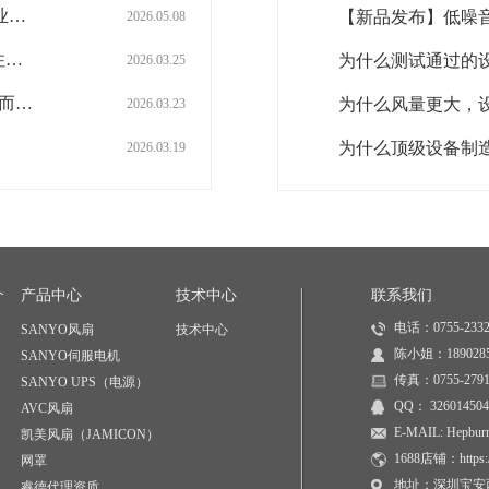
【新品发布】开发了5相步进电机，实现了行业领先的扭矩性能与紧凑的体积设计
2026.05.08
为什么很多设备不是“设计不行”，而是“撑不住长期运行”？
2026.03.25
为什么“参数一致”的替代方案，系统总成本反而更高？
为什么风量更大，
2026.03.23
2026.03.19
介
产品中心
技术中心
联系我们
电话：0755-2332
SANYO风扇
技术中心
陈小姐：1890285
SANYO伺服电机
传真：0755-2791
SANYO UPS（电源）
QQ： 326014504
AVC风扇
E-MAIL: Hepburn
凯美风扇（JAMICON）
1688店铺：https://
网罩
地址：深圳宝安西
睿德代理资质