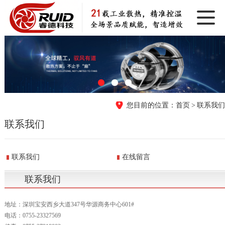
首页
联系我们
联系我们
联系我们
在线留言
联系我们
地址：深圳宝安西乡大道347号华源商务中心601#
电话：0755-23327569