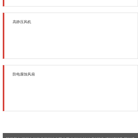
高静压风机
防电腐蚀风扇